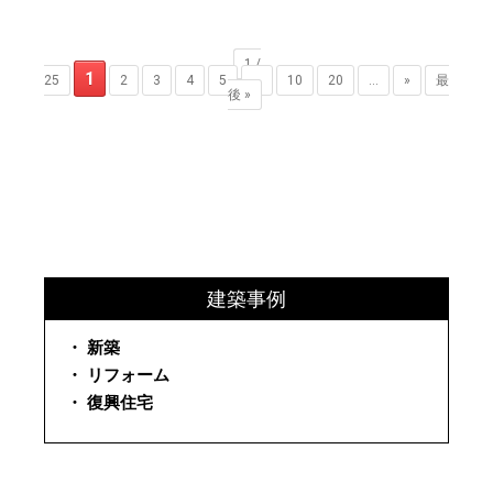
1 /
1
25
2
3
4
5
...
10
20
...
»
最
後 »
建築事例
・ 新築
・ リフォーム
・ 復興住宅