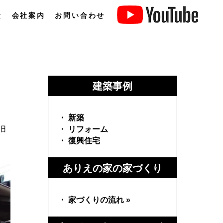
験
会社案内
お問い合わせ
建築事例
・ 新築
旧
・ リフォーム
・ 復興住宅
ありえの家の家づくり
・ 家づくりの流れ »