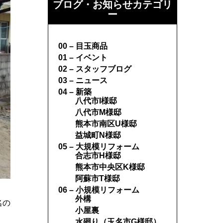
ブログ・お知らせカテゴリ
ー
00 – 目玉商品
01 – イベント
02 – スタッフブログ
03 – ニュース
04 – 新築
八代市I様邸
八代市M様邸
熊本市南区U様邸
益城町N様邸
05 – 大規模リフォーム
合志市H様邸
熊本市中央区K様邸
阿蘇市T様邸
06 – 小規模リフォーム
外構
名の
小屋裏
水廻り（玉名市G様邸）