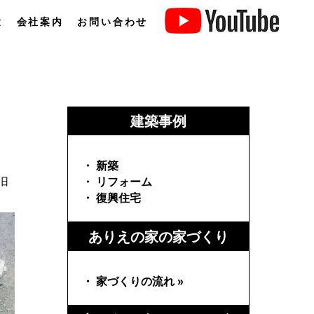
験
会社案内
お問い合わせ
建築事例
・ 新築
旧
・ リフォーム
・ 復興住宅
ありえの家の家づくり
・ 家づくりの流れ »