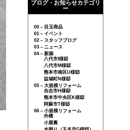
ブログ・お知らせカテゴリ
ー
00 – 目玉商品
01 – イベント
02 – スタッフブログ
03 – ニュース
04 – 新築
八代市I様邸
八代市M様邸
熊本市南区U様邸
益城町N様邸
05 – 大規模リフォーム
合志市H様邸
熊本市中央区K様邸
阿蘇市T様邸
06 – 小規模リフォーム
外構
小屋裏
水廻り（玉名市G様邸）