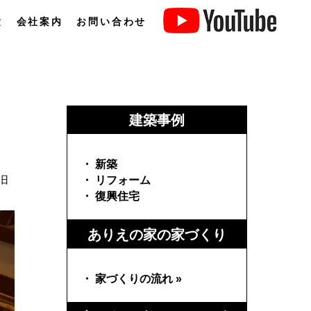
験
会社案内
お問い合わせ
建築事例
・ 新築
旧
・ リフォーム
・ 復興住宅
ありえの家の家づくり
・ 家づくりの流れ »