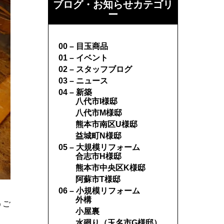
ブログ・お知らせカテゴリ
ー
00 – 目玉商品
01 – イベント
02 – スタッフブログ
03 – ニュース
04 – 新築
八代市I様邸
八代市M様邸
熊本市南区U様邸
益城町N様邸
05 – 大規模リフォーム
合志市H様邸
熊本市中央区K様邸
阿蘇市T様邸
06 – 小規模リフォーム
外構
うご
小屋裏
水廻り（玉名市G様邸）