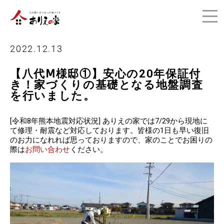
2022.12.13
【八代Ⅿ様邸①】安心の20年保証付
き！家づくりの基礎となる地盤調査
を行いました。
[令和8年熊本地震対応状況] ありえの家では7/29から現地に
て修理・耐震など対応しております。皆様の1日も早い復旧
のお力になれれば思っておりますので、家のことでお困りの
際は
お問い合わせ
ください。