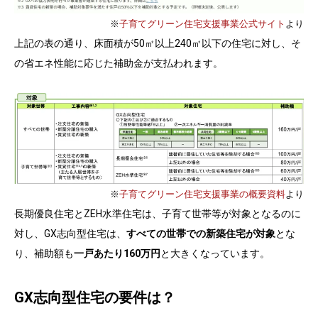
※
子育てグリーン住宅支援事業公式サイト
より
上記の表の通り、床面積が50㎡以上240㎡以下の住宅に対し、そ
の省エネ性能に応じた補助金が支払われます。
※
子育てグリーン住宅支援事業の概要資料
より
長期優良住宅とZEH水準住宅は、子育て世帯等が対象となるのに
対し、GX志向型住宅は、
すべての世帯での新築住宅が対象
とな
り、補助額も
一戸あたり160万円
と大きくなっています。
GX志向型住宅の要件は？