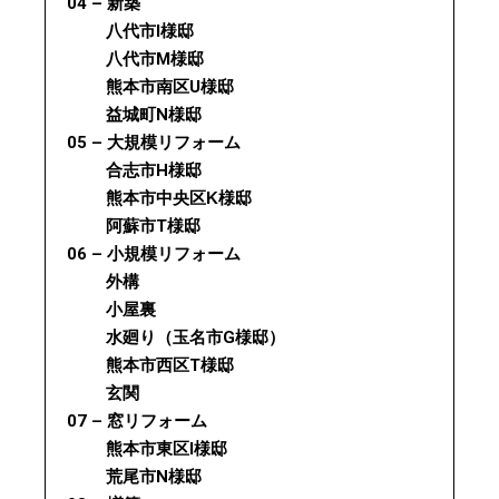
04 – 新築
八代市I様邸
八代市M様邸
熊本市南区U様邸
益城町N様邸
05 – 大規模リフォーム
合志市H様邸
熊本市中央区K様邸
阿蘇市T様邸
06 – 小規模リフォーム
外構
小屋裏
水廻り（玉名市G様邸）
熊本市西区T様邸
玄関
07 – 窓リフォーム
熊本市東区I様邸
荒尾市N様邸