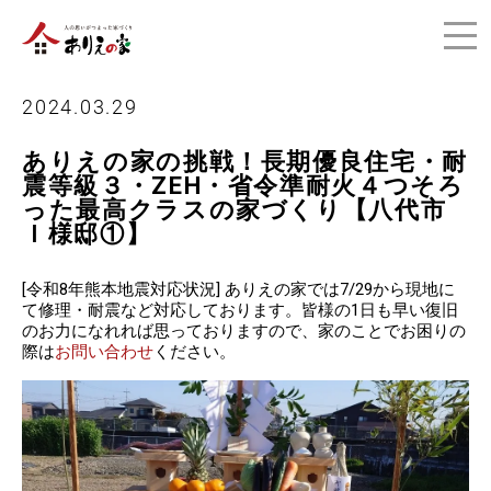
2024.03.29
ありえの家の挑戦！長期優良住宅・耐
震等級３・ZEH・省令準耐火４つそろ
った最高クラスの家づくり【八代市
Ｉ様邸①】
[令和8年熊本地震対応状況] ありえの家では7/29から現地に
て修理・耐震など対応しております。皆様の1日も早い復旧
のお力になれれば思っておりますので、家のことでお困りの
際は
お問い合わせ
ください。