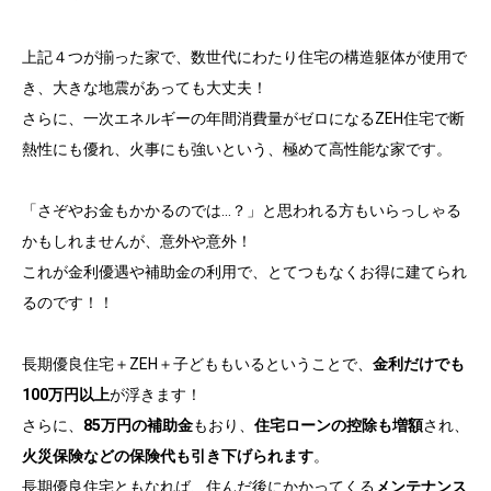
上記４つが揃った家で、数世代にわたり住宅の構造躯体が使用で
き、大きな地震があっても大丈夫！
さらに、一次エネルギーの年間消費量がゼロになるZEH住宅で断
熱性にも優れ、火事にも強いという、極めて高性能な家です。
「さぞやお金もかかるのでは…？」と思われる方もいらっしゃる
かもしれませんが、意外や意外！
これが金利優遇や補助金の利用で、とてつもなくお得に建てられ
るのです！！
長期優良住宅＋ZEH＋子どももいるということで、
金利だけでも
100万円以上
が浮きます！
さらに、
85万円の補助金
もおり、
住宅ローンの控除も増額
され、
火災保険などの保険代も引き下げられます
。
長期優良住宅ともなれば、住んだ後にかかってくる
メンテナンス