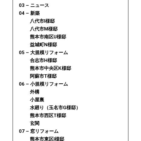
03 – ニュース
04 – 新築
八代市I様邸
八代市M様邸
熊本市南区U様邸
益城町N様邸
05 – 大規模リフォーム
合志市H様邸
熊本市中央区K様邸
阿蘇市T様邸
06 – 小規模リフォーム
外構
小屋裏
水廻り（玉名市G様邸）
熊本市西区T様邸
玄関
07 – 窓リフォーム
熊本市東区I様邸