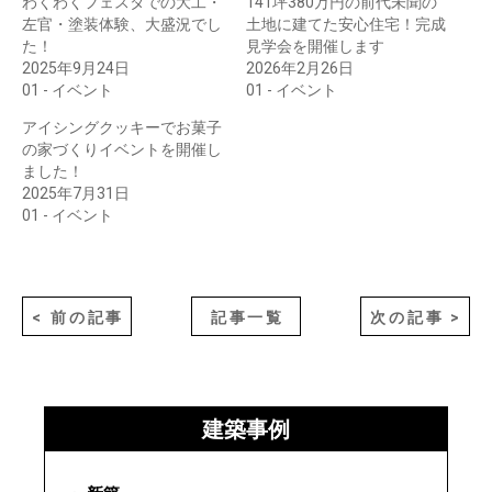
わくわくフェスタでの大工・
141坪380万円の前代未聞の
左官・塗装体験、大盛況でし
土地に建てた安心住宅！完成
た！
見学会を開催します
2025年9月24日
2026年2月26日
01 - イベント
01 - イベント
アイシングクッキーでお菓子
の家づくりイベントを開催し
ました！
2025年7月31日
01 - イベント
< 前の記事
記事一覧
次の記事 >
建築事例