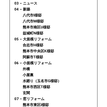
03 – ニュース
04 – 新築
八代市I様邸
八代市M様邸
熊本市南区U様邸
益城町N様邸
05 – 大規模リフォーム
合志市H様邸
熊本市中央区K様邸
阿蘇市T様邸
06 – 小規模リフォーム
外構
小屋裏
水廻り（玉名市G様邸）
熊本市西区T様邸
玄関
07 – 窓リフォーム
熊本市東区I様邸