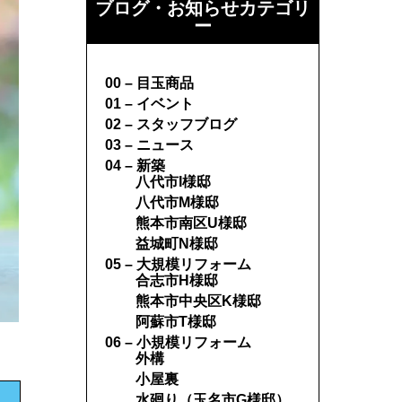
ブログ・お知らせカテゴリ
ー
00 – 目玉商品
01 – イベント
02 – スタッフブログ
03 – ニュース
04 – 新築
八代市I様邸
八代市M様邸
熊本市南区U様邸
益城町N様邸
05 – 大規模リフォーム
合志市H様邸
熊本市中央区K様邸
阿蘇市T様邸
06 – 小規模リフォーム
外構
小屋裏
水廻り（玉名市G様邸）