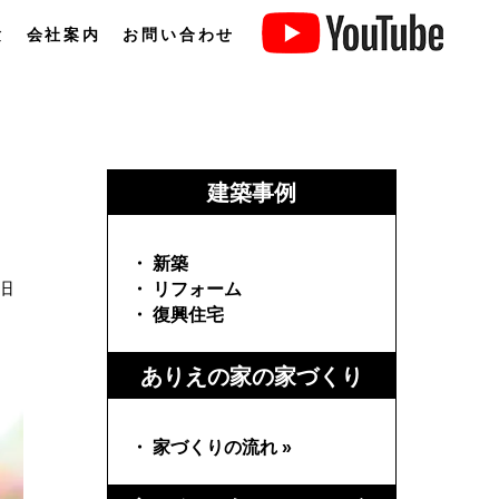
験
会社案内
お問い合わせ
建築事例
・ 新築
旧
・ リフォーム
・ 復興住宅
ありえの家の家づくり
・ 家づくりの流れ »