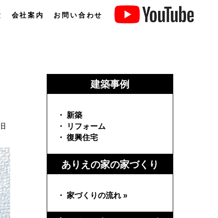
験
会社案内
お問い合わせ
建築事例
・ 新築
旧
・ リフォーム
・ 復興住宅
ありえの家の家づくり
・ 家づくりの流れ »