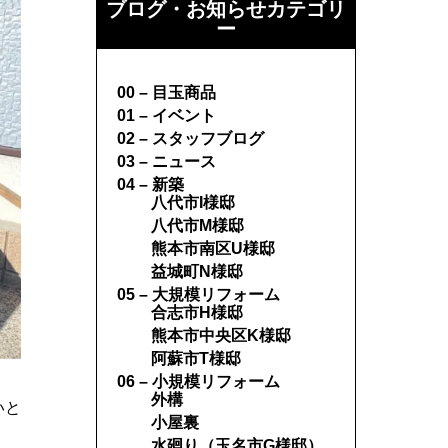
ブログ・お知らせカテゴリ
ー
00 – 目玉商品
01 – イベント
02 – スタッフブログ
03 – ニュース
04 – 新築
八代市I様邸
八代市M様邸
熊本市南区U様邸
益城町N様邸
05 – 大規模リフォーム
合志市H様邸
熊本市中央区K様邸
阿蘇市T様邸
06 – 小規模リフォーム
外構
いと
小屋裏
水廻り（玉名市G様邸）