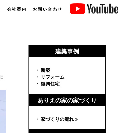
験
会社案内
お問い合わせ
建築事例
・ 新築
旧
・ リフォーム
・ 復興住宅
ありえの家の家づくり
・ 家づくりの流れ »