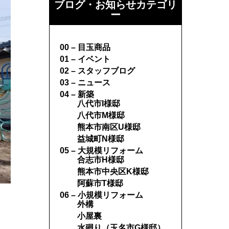
ブログ・お知らせカテゴリ
ー
00 – 目玉商品
01 – イベント
02 – スタッフブログ
03 – ニュース
04 – 新築
八代市I様邸
八代市M様邸
熊本市南区U様邸
益城町N様邸
05 – 大規模リフォーム
合志市H様邸
熊本市中央区K様邸
阿蘇市T様邸
06 – 小規模リフォーム
外構
小屋裏
水廻り（玉名市G様邸）