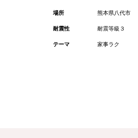
場所
熊本県八代市
耐震性
耐震等級３
テーマ
家事ラク