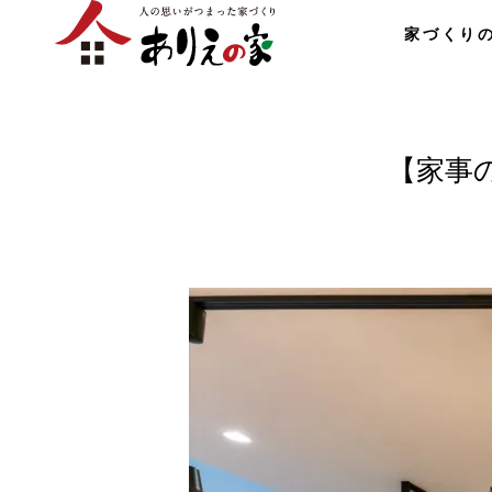
家づくり
【家事